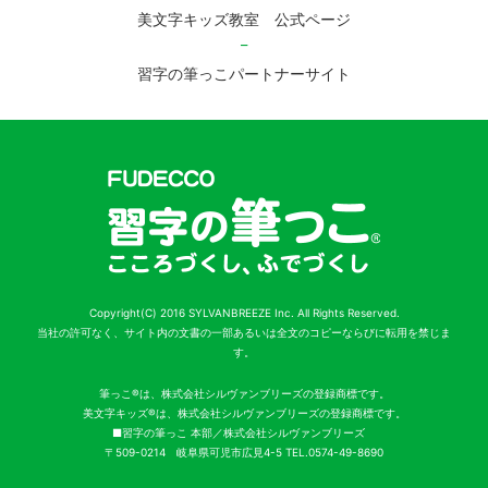
美文字キッズ教室 公式ページ
習字の筆っこパートナーサイト
Copyright(C) 2016 SYLVANBREEZE Inc. All Rights Reserved.
当社の許可なく、サイト内の文書の一部あるいは全文のコピーならびに転用を禁じま
す。
筆っこ®は、株式会社シルヴァンブリーズの登録商標です。
美文字キッズ®は、株式会社シルヴァンブリーズの登録商標です。
■習字の筆っこ 本部／株式会社シルヴァンブリーズ
〒509-0214 岐阜県可児市広見4-5 TEL.0574-49-8690